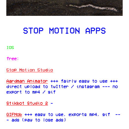
STOP MOTION APPS
IOS
free:
Stop Motion Studio
Aardman Animator
+++ fairly easy to use +++
direct upload to twItter / instagram --- no
export to mp4 / gif
Stikbot Studio 2
-
GIFMob
+++ easy to use, exports mp4, gif --
- ads (pay to lose ads)