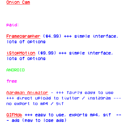
Onion Cam
paid:
Frameographer
($4.99) +++ simple interface,
lots of options
iStopMotion
($9.99) +++ simple interface,
lots of options
ANDROID
free
Aardman Animator
- +++ fairly easy to use
+++ direct upload to tiwtter / instagram ---
no export to mp4 / gif
GIFMob
+++ easy to use, exports mp4, gif --
- ads (pay to lose ads)