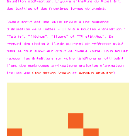
animation stop-motion. L'œuvre s'inspire du pixel art,
des textiles et des premières formes de cinéma.
Chaque motif est une image unique d'une séquence
d'animation de 8 images - Il y a 4 boucles d'animation :
"Tetris", "flèches", "fleurs" et "TV statique". En
prenant des photos à l'aide du point de référence situé
dans le coin supérieur droit de chaque image, vous pouvez
rejouer les animations sur votre téléphone en utilisant
l'une des nombreuses applications gratuites d'animation
(telles que
Stop Motion Studio
et
Aardman Animator
)
.