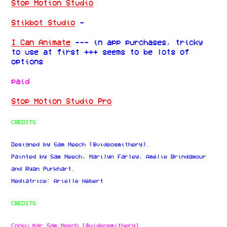
Stop Motion Studio
Stikbot Studio
-
I Can Animate
--- in app purchases, tricky
to use at first +++ seems to be lots of
options
paid
Stop Motion Studio Pro
CREDITS
Designed by Sam Meech (@videosmithery).
Painted by Sam Meech, Marilyn Farley, Amélie Brindamour
and Ryan Purkhart.
Mediatrice: Arielle Hébert
CREDITS
Conçu par Sam Meech (@videosmithery).